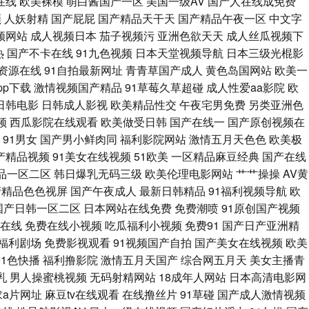
在线
欧美裸模
萌白酱国产一区
美国一级AV
国产人在线成免费
频
人妖射精
国产屁屁
国产精品天干天
国产精品午夜一区
中文字
vahd 微拍福利69 91基地伊人婷婷 草比电影网 国产夫妻啪啪在线 欧美日
频网站
成人视频日本
茄子视频污
亚洲色欲天天
成人丝瓜视频下
热
国产不卡在线
91九色视频
日本天堂视频导航
日本三级光棍影
五月超碰在线婷婷 99影院激情文学 国产国语对白 久久丁香香蕉 日韩电影
资源在线
91自拍最新网址
青青草国产成人
黄色岛国网站
欧美一
pp下载
激情视频国产精品
91草莓久草超碰
成人性爱aa影院
欧
 超碰97在线资源 国产探花91精品 老司机色导航 日本美女黄色 51AV视
日韩电影
日韩成人影视
欧美精品性交
午夜宅男免费
另类亚洲色
频
西瓜影院在线观看
欧美做受日韩
国产在线一
国产原创视频在
夜 另类激情网 日本网站www 91交配 国产白浆高潮流水 老湿激情影院 色
91男女
国产男小鲜肉同
福利影院网站
激情五月天色色
欧美极
国产精品视频
91美女在线视频
51欧美
一区精品麻豆经典
国产在线
情影院 日本a级啪在线看 亚洲日韩av色图 99爱人人 国产人妻3p自拍 日本
品一区二区
韩日爆乳无码三级
欧美伦理电影网站
艹艹操操
AV黄
产精品色色视屏
国产午夜成人
最新日韩精品
91福利视频导航
欧
18 www精品九一 国产久艹网 美女抠逼自拍 日韩在线第47页 91九色熟女
国产日韩一区二区
日本网站在线免费
免费潮喷
91原创国产视频
幕在线
免费在线小视频
吃瓜福利小视频
免费91
国产日产亚洲精
嘿片 91色在线 成人网站香蕉 老熟女精品视频1 色五月视频 91jiuyi
1福利剧场
免费影视观看
91视频国产自拍
国产美女在线视频
欧美
91色快播
福利撸影院
激情五月天国产
综合网五月天
美女主播青
夜极品 91自慰喷水 国产传媒三级 亚洲欧美另类性爱 草草www 狠狠久久
乳
男人操蜜桃视频
无码射精网站
18成年人网站
日本高清电影网
求a片网址
麻豆tv在线观看
在线撸丝片
91草碰
国产成人激情视频
在线观看 国产99 无码流出苍井空 www含羞草av 久草亲人网 先锋在线资