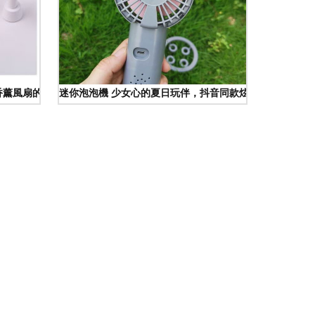
香薰風扇的夏日魔法
迷你泡泡機 少女心的夏日玩伴，抖音同款炫彩來襲