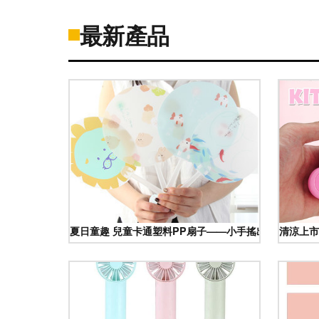
最新產品
夏日童趣 兒童卡通塑料PP扇子——小手搖出的清涼與快
清涼上市