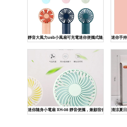
靜音大風力usb小風扇可充電迷你便攜式隨身手持學生宿
迷你手持
迷你隨身小電扇 XH-08 靜音便攜，兼顧宿舍與戶外之選
清涼夏日