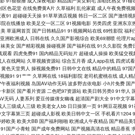
影
91狠狠撸
成人深夜电影
精品国产美女剃毛
加勒比熟女
91碰
创区色花堂
在线免费黄A片
久草福利
乱伦家庭
成人午夜免费视
九精品系列 日本aⅴ在线 香蕉视频污 最新91视频 91熊猫tv 白丝足交视频网站 欧美性
夜夜91
超碰碰天天操
91草草酒店视频
韩日一区二区
国产激情视
影院在线播放
欧美足交一区二区
91视频电影
另类四虎
亚洲东京
美女网站在线观看 日本啪啪啪视频 午夜av资源 91茄子看片 传媒二区传媒 草逼国产 
欧美
草逼网首页
国产日韩精品91
91视频网站在线
69性影院
福利
亚洲欧洲成人
日韩在线
久久国产影视综合
欧美69潮喷
伦理片a
1 91擦影库免 超碰超超超在线 韩国午夜探花 欧美成人影音先锋 色偷偷影院 91茄子在线看
丝袜美女
国产精彩视频
操碰视屏
国产福利在线
91久久影院
免费
线观看
四虎免费91
国内精品无码短片
超碰成人操操
欧美猛交视
国产理论在线观看 欧韩一级精品 四虎午夜福利 91大神成人电影 wwww日本另 国产av夜
成人在线网站
久草视频资源站
综合五月香
成人app在线
四虎试看
黄色天堂男人
操视频免费91
日韩中文在线
精品中的精品
97
 91She视频 91桃色入口 九一小网站 日韩美123区 91性交 国产ts系列另类 老湿激
视频91
91艹艹
久草网在线
18福利影院
老司机蜜桃在线
成人精
97午夜福利视频
岛国AV动作无码
波多野吉依电影
小h片免费
国
网站 人人艹肏 无码av观看韩国 91偷拍在线 九一福利区 日韩草B黄色片 91超碰操逼
一卡新区
国产看片资源
二色吧97资源站
欧美日韩另类0
91华人
AV无码
人妻系列
爱豆传媒倩女幽魂
超清国产剧大全
91中文字
看黄大全 亚洲欧美日韩A片 97色97干 豆花精品影视 久久草狠狠爱 操逼视频软件 日本叼
成人三级成人三级
欧美老女人bb
日日操第一页
91网豆花视频
9
中文字幕第三页
超碰成人影视
欧美日韩中文一区
手机看片1204
碰欧美在线 另类极品五五分 午夜福利男女 91欧美性爱 成人综合剧场 狼人综合影院 午
婷婷欧美
欧美大BB
国产福利啪啪
欧洲成人午夜精品
国产精品美
91国产小青蛙
国产成年免费网站
国产视频高清在线
精品香蕉
网址在线 精品韩日 91超碰人人艹 国产精品内射 欧美色色自拍 五月婷婷大香蕉 91同城