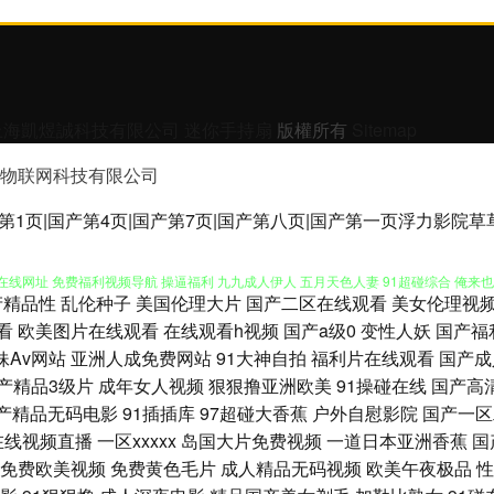
上海凱煜誠科技有限公司
迷你手持扇
版權所有
Sitemap
物联网科技有限公司
线思瑞影院 91快手网此 久久婷婷婷 色域91大神 91探花超碰 超碰自拍99 久热精品
第1页|国产第4页|国产第7页|国产第八页|国产第一页浮力影院
线网址 免费福利视频导航 操逼福利 九九成人伊人 五月天色人妻 91超碰综合 俺来也俺
产精品性
乱伦种子
美国伦理大片
国产二区在线观看
美女伦理视
91 成人色情网址在线 一本道操逼网 黑丝91 日本a√在线观看 天天摸超碰天天操 91色
看
欧美图片在线观看
在线观看h视频
国产a级0
变性人妖
国产福
妹Av网站
亚洲人成免费网站
91大神自拍
福利片在线观看
国产成
看 韩日怡红院 欧美成人性 日本黄色网页 在线老性爱乱 91在线swag 成人视频香蕉 
产精品3级片
成年女人视频
狠狠撸亚洲欧美
91操碰在线
国产高
产精品无码电影
91插插库
97超碰大香蕉
户外自慰影院
国产一区
费 九九超踫 欧美群交网 日本综合无码 伊人久艹 91丝腿 肏屄片区 国产人妖群交 青娱乐
在线视频直播
一区xxxxx
岛国大片免费视频
一道日本亚洲香蕉
国
免费欧美视频
免费黄色毛片
成人精品无码视频
欧美午夜极品
性
大香蕉伊人 www午夜av 国产精品日韩无 人人操人人爽 成人午夜福利剧场 黄色片子网站