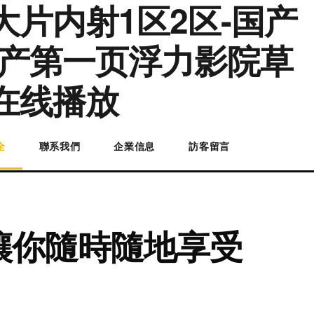
片内射1区2区-国产
-国产第一页浮力影院草
在线播放
全
聯系我們
企業信息
訪客留言
讓你隨時隨地享受