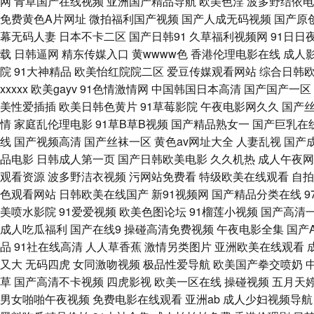
网
青草国产在线视频
亚洲国产精品导航
欧美色淫
波多野结依电
免费黄色A片网址
微拍福利国产视频
国产人成无码视频
国产原
产 欧美日韩交配 一道本高清 91孕妇在线 超碰91人人操 国产宾馆自拍 九
幕无码人妻
日本不卡二区
国产日韩91
久草福利视频网
91日日
载
日韩逼网
精东传媒入口
黄wwww色
香港伦理电影在线
成人
韩群交 三级网站在线播放 亚洲丝袜天堂在线 超碰久久夜夜 黄色片免费 
院
91大神精品
欧美怡红院院二区
爱豆传媒观看网站
综合日韩
xxxxx
欧美gayv
91色情激情网
中国韩国日本高清
国产国产一区
中文字幕 亚洲黄色官网 99色导航 国产中文11 欧美99欧美 天堂AV1
美性爱插插
欧美日韩色黄片
91草莓影院
午夜电影网久久
国产
情
家庭乱伦理电影
91草B草B视频
国产精品熟女一
国产巨乳在
频 超碰从插 九九福利导航 日本3级中文字幕 五月天伦理 avtt五月香 
线
国产视频高清
国产丝袜一区
黄色av网址大全
人妻乱视
国产
品电影
日韩成人第一页
国产日韩欧美电影
久久机热
成人午夜网
婷婷福利网 91社区论坛 超碰少妇 黑丝91网站 女同操操操操 色色国产传媒
观看资源
波多野洁衣视频
污网站免费看
特级欧美在线观看
自拍
色观看网站
日韩欧美在线国产
新91视频网
国产精品分类在线
激情自拍 深夜网址 国际大香蕉 三级金典91 91蜜拍 成人福利社 九一美女
美喷水影院
91爱爱视频
欧美色图论坛
91榴莲小视频
国产高清
成人吃瓜福利
国产在线9
操碰高清免费视频
午夜电影全集
国产
福利姬网址 久草免费福利资源 少妇自蔚 91熟妇视频 国产做受麻豆 免费观
品
91社在线高清
人人草香蕉
激情另类图片
亚洲欧美在线观看
又大
无码四虎
女同激吻视频
极品性爱导航
欧美国产拳交喷奶
极品美乳无圣光 性爱午夜影院 超碰97干操 久热大香蕉 日韩精品专区 超
草
国产高清不卡视频
四虎影视
欧美一区在线
操碰视频
五月天
男女啪啪午夜视频
免费电影在线观看
亚洲ab
成人少妇视频导航
伊人 日韩三级片AV 91爱爱网 影音先锋激情都市 久久国产精品在线 91