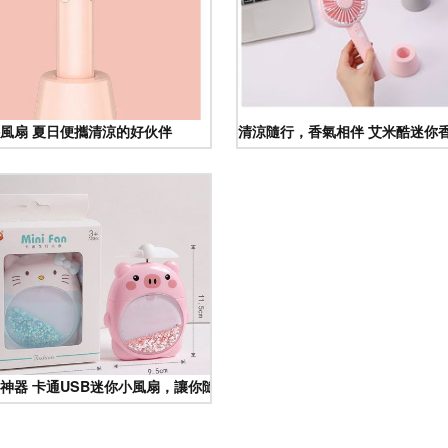
舍戶外
風扇 夏日便攜清涼的好伙伴
清涼隨行，香氣相伴 艾米酷迷你
神器 卡通USB迷你小風扇，讓你隨時隨地享受微風與星夜