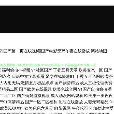
在线 日韩在线导航 九九这里只有精品 性交美女 97在线视频亚洲 成人精品
草草|国产第一页在线视频|国产电影无码午夜在线播放
网站地图
去也啪啪 日本男女肏屄视频 91se在线观看 久久露脸视频 91传媒专区
频
福利偷拍小视频
91社区国产
丁香五月天堂
欧美变态一区
国产
情软件 超碰ts国产精品 国产做爱91 玖玖偷拍 网站91视频 91传媒入口
利永久
日韩中文字幕观看
足交在线播放91
丁香五月色网站
黄色
人内射无码
激情五月极品婷婷
国产剧情精品
成人三级伦理免费
九一传媒在线看 婷婷性爱 91传媒免费观看 97人人草人人 成人国产自拍 国
清精品二区
国产欧美在线视频
欧美色综合网
91国产自拍偷拍
香
二区二区
国产偷窥盗摄视频
成人动漫网站观看
欧美第一页夜夜
97 另类亚洲色图 91黄日 国产91探花视频 aa网站 精品久久噜噜噜噜 人
产91高清精品
国产一区二区福利
伦理在线播放
人妻无码精品
91
欧美ⅩⅩⅩⅩ乱
欧美色色六月天
91影视网
午夜伦不卡
加勒比性爱
 欧美色图18 三级午夜伦理 91人操人 草草www 国产丝袜足交 久久人国