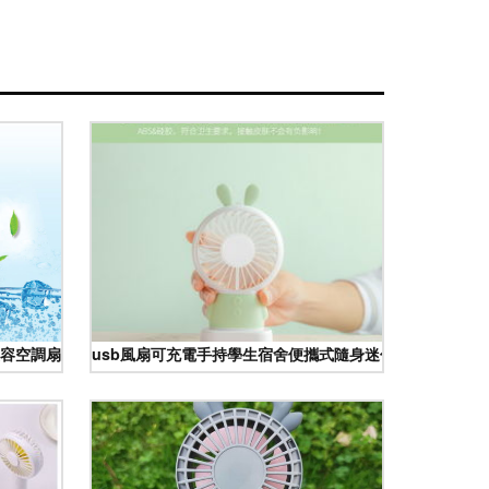
容空調扇實測體驗
usb風扇可充電手持學生宿舍便攜式隨身迷你小型電風扇