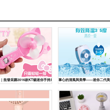
樂
｜批發采購2016款KT貓迷你手持扇，時尚靜音風靡學生圈
掌心的清風與美學——迷你二代美