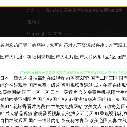
地址：上海市靜安區南京西路993號19層1903室
電話：-
Copyright © 2026
www.useheart.cn
迷你手持扇
感谢您访问我们的网站，您可能还对以下资源感兴趣：东莞氯上
伊人大香蕉AV网 四虎影院人妻 久草国产免费 日本性爱少妇 天天操屄 在
国产大尺度午夜福利视频|国产大毛片|国产大片内射1区2区|国产
午夜剧场 日本一本免费观看 在线视频日韩有码 变态另类天堂 国产精品在
日本一级大片
微拍福利在线观看
91香蕉APP
国产二区三区
国
97视频中文字幕 男人色色天堂 97影院在线午夜 久草福利网站 在线免费看
综合在线观看
国产免费一级片
福利视频资源站
成人午夜在线观
3级抢网站
国产一区二区
日本一级婬片
久久免费手机视频
学生
97资源在线视频 国产探花123 美女被草软件 探花福利极品 91网站免费
偷怕欧美亚州图片
国产AV国产AV
97亚洲精华液
国内精自线
国
蕉911
花蝴蝶看片免费
白丝美女免费网站
欧美女人与动物交
国
产屁屁第一页 麻豆aaa 涩性爱v 亚洲成人A片 91在线看18 成人色影免
91成人精品视频
蜜桃爱爱视频
乱伦熟女五月天
91香蕉视
福利
自拍在线观看
国产一级片内射
夜夜骑青青草
欧美色图人妻
在线
妻91 亚洲AV自拍在线 肏屄视频看看 国产福利影院一 日韩干逼视频 91